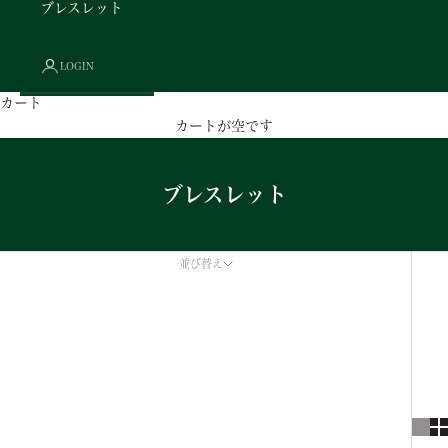
ブレスレット
LOGIN
カート
カートが空です
ブレスレット
並び替え
並び替え
オススメ
関連性が最も高い
ベストセラー
アルファベット順, A-Z