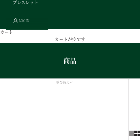
ブレスレット
LOGIN
カート
カートが空です
商品
並び替え
並び替え
オススメ
関連性が最も高い
ベストセラー
アルファベット順, A-Z